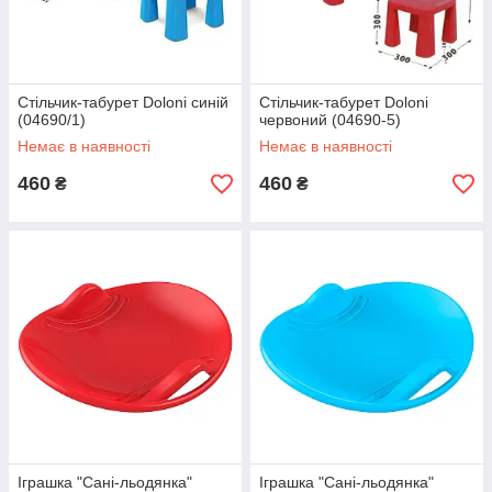
Стільчик-табурет Doloni синій
Стільчик-табурет Doloni
(04690/1)
червоний (04690-5)
Немає в наявності
Немає в наявності
460
460
₴
₴
Іграшка "Сані-льодянка"
Іграшка "Сані-льодянка"