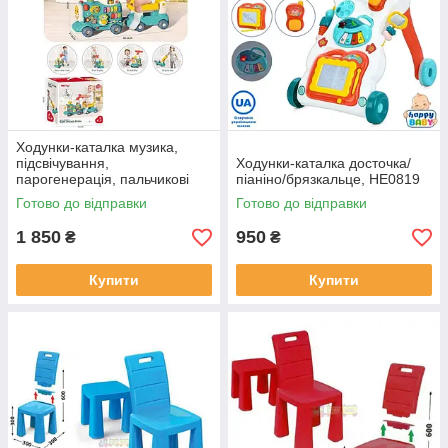
Ходунки-каталка музика,
підсвічування,
Ходунки-каталка досточка/
парогенерація, пальчикові
піаніно/брязкальце, HE0819
ігри, ключ запалювання,
Готово до відправки
Готово до відправки
кермо, шестерні. YL 624
1 850
950
₴
₴
Купити
Купити