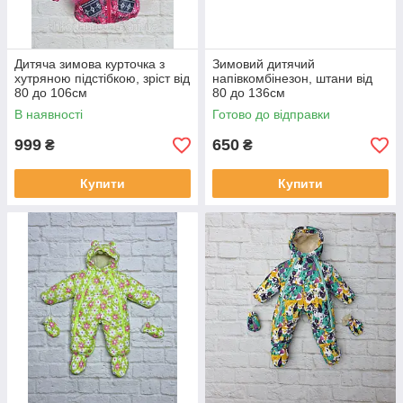
Дитяча зимова курточка з
Зимовий дитячий
хутряною підстібкою, зріст від
напівкомбінезон, штани від
80 до 106см
80 до 136см
В наявності
Готово до відправки
999
650
₴
₴
Купити
Купити