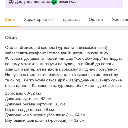
Доступна доставка
Опис
Характеристики
Доставка
Оплата
Умови п
Опис
Стильний зимовий костюм (куртка та напівкомбінезон)
забезпечить комфорт і тепло вашій дитині на всю зиму.
Флісова підкладка та подвійний шар "холофайберу" не дадуть
вашому малюкові мерзнути на вулиці, а стійкий до вологи
зовнішній матеріал не дасть промокнути під час прогулянок.
На рукавах є манжети, внизу штанів є гумка (захист від вітру
та снігу). Легко усуваються дрібні забруднення, швидко сохне
після прання. Капюшон і натуральна облямівка відстібаються.
26 розмір 80-92 см
Довжина курточки: 42 см.
Довжина рукава курточки: 31 см.
Від плеча до плеча: 29 см.
Довжина комбінезона (без лямок) — 64 см.
Внутрішній шов штани (кроковий) — 32 см.