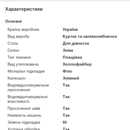
Характеристики
Основні
Країна виробник
Україна
Вид виробу
Куртка та напівкомбінезон
Стать
Для дівчаток
Сезон
Зима
Тип тканини
Плащівка
Вид утеплювача
Холлофайбер
Матеріал підкладки
Фліс
Капюшон
Знімний
Водовідштовхувальне
Так
просочення
Водовідштовхувальні
Так
властивості
Просочення швів
Так
Наявність кишень
Так
Знімна підкладка
Ні
Хутряна обробка
Так