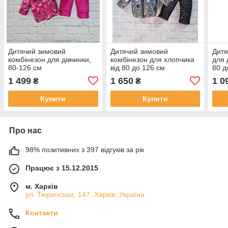
Дитячий зимовий
Дитячий зимовий
Дитя
комбінезон для дівчинки,
комбінезон для хлопчика
для 
80-126 см
від 80 до 126 см
80 д
1 499
1 650
1 0
₴
₴
Купити
Купити
Про нас
98% позитивних з 397 відгуків за рік
Працює з 15.12.2015
м. Харків
ул. Тюринская, 147, Харків, Україна
Контакти