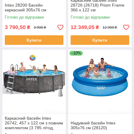
Каркасний басейн Intex
Intex 28200 Басейн
28726 (26718) Prism Frame
каркасний 305х76 см
366 х 122 см
Готово до відправки
Готово до відправки
3 790,50
12 349,05
₴
₴
3 990 ₴
12 999 ₴
Купити
Купити
–10%
Каркасний басейн Intex
26742, 457 x 122 см з повним
Надувний басейн Intex
комплектом (3 785 л/год,
305х76 см (28120)
сходи, тент, підстилка)