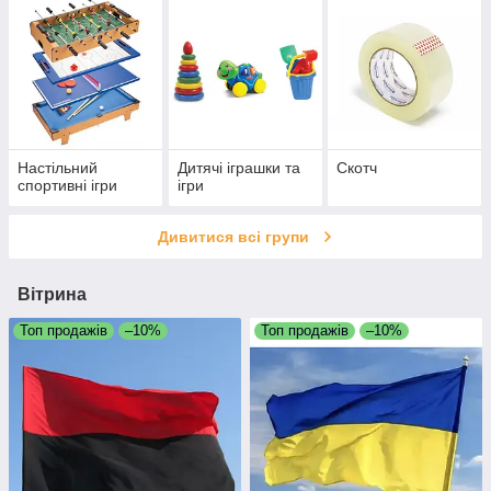
Настільний
Дитячі іграшки та
Скотч
спортивні ігри
ігри
Дивитися всі групи
Вітрина
Топ продажів
–10%
Топ продажів
–10%