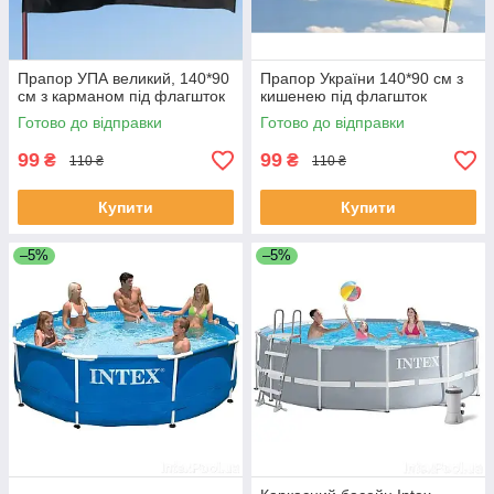
Прапор УПА великий, 140*90
Прапор України 140*90 см з
см з карманом під флагшток
кишенею під флагшток
Готово до відправки
Готово до відправки
99
99
₴
₴
110 ₴
110 ₴
Купити
Купити
–5%
–5%