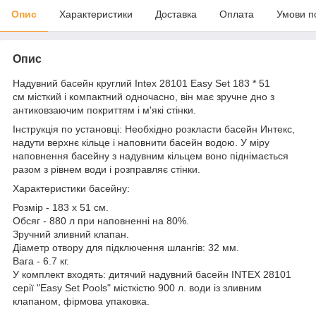
Опис
Характеристики
Доставка
Оплата
Умови п
Опис
Надувний басейн круглий Intex 28101 Easy Set 183 * 51
см місткий і компактний одночасно, він має зручне дно з
антиковзаючим покриттям і м'які стінки.
Інструкція по установці: Необхідно розкласти басейн Интекс,
надути верхнє кільце і наповнити басейн водою. У міру
наповнення басейну з надувним кільцем воно піднімається
разом з рівнем води і розправляє стінки.
Характеристики басейну:
Розмір - 183 х 51 см.
Обсяг - 880 л при наповненні на 80%.
Зручний зливний клапан.
Діаметр отвору для підключення шлангів: 32 мм.
Вага - 6.7 кг.
У комплект входять: дитячий надувний басейн INTEX 28101
серії "Easy Set Pools" місткістю 900 л. води із зливним
клапаном, фірмова упаковка.