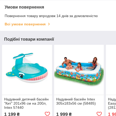
Умови повернення
Повернення товару впродовж 14 днів за домовленістю
Всі умови повернення
Подібні товари компанії
Надувний дитячий басейн
Надувний басейн Intex
Наду
"Кит" 201х96 см на 200л,
305х183х56 см (58485)
Easy
Intex 57440
(281
1 199
1 999
1 9
₴
₴