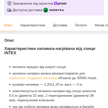
Замовлення під захистом
Доступна доставка
Опис
Характеристики
Доставка
Оплата
Умови п
Опис
Характеристики килимка-нагрівача від сонця
INTEX
килимок працює від енергії сонця,
килимок-нагрівач можна використовувати для
каркасних і надувних басейнів
об'ємом до 30000 літрів,
розміри килимка — 1,20х1,20 м, вага — 3 кг,
комплектується килимок-нагрівач від сонця шлангом
0,5 м (діаметр 32 мм), 2 перехідниками (діамметр 38
мм), перепускним клапаном
під час роботи килимка вода нагрівається в басейні