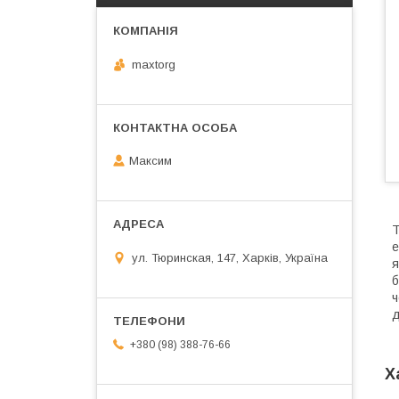
maxtorg
Максим
Т
е
ул. Тюринская, 147, Харків, Україна
я
б
ч
д
+380 (98) 388-76-66
Х