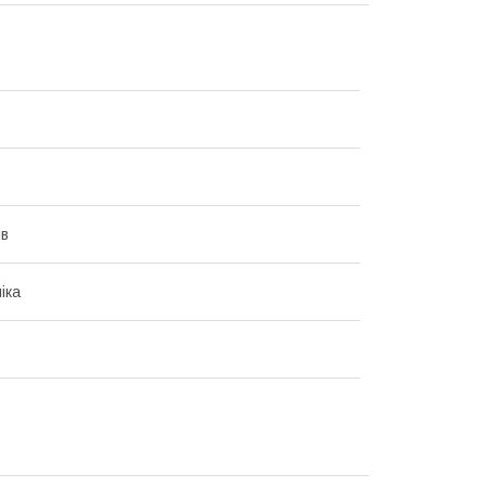
ів
іка