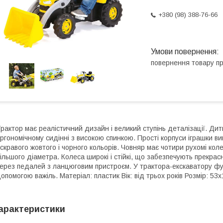
+380 (98) 388-76-66
повернення товару п
рактор має реалістичний дизайн і великий ступінь деталізації. Д
ргономічному сидінні з високою спинкою. Прості корпуси іграшки ви
скравого жовтого і чорного кольорів. Човняр має чотири рухомі ко
ільшого діаметра. Колеса широкі і стійкі, що забезпечують прекрас
ерез педалей з ланцюговим пристроєм. У трактора-екскаватору фу
опомогою важіль. Матеріал: пластик Вік: від трьох років Розмір: 53
арактеристики