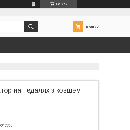
Кошик
Кошик
ктор на педалях з ковшем
од:
8051