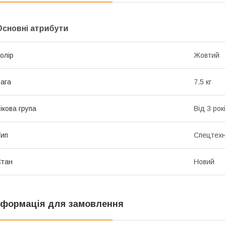
Основні атрибути
олір
Жовтий
ага
7.5 кг
ікова група
Від 3 рок
ип
Спецтехн
Стан
Новий
нформація для замовлення