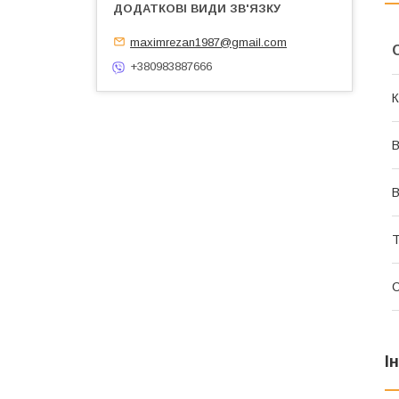
maximrezan1987@gmail.com
+380983887666
К
В
В
Т
І