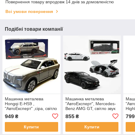
Повернення товару впродовж 14 днів за домовленістю
Всі умови повернення
Подібні товари компанії
Машинка металева
Машинка металева
Маш
Hongqi E-HS9 ,
"АвтоЕксперт", Mercedes-
"Авт
"АвтоЕксперт" ,сіра, світло
Benz AMG GT, світло звук
High
звук 21* 8 * 9 см, 1:24
відкриваються двері ,1:24
Хайл
949
855
799
₴
₴
(ЧОРНА))
звук
чор
Купити
Купити