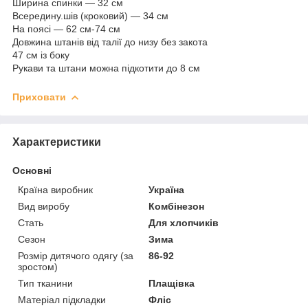
Ширина спинки — 32 см
Всередину.шів (кроковий) — 34 см
На поясі — 62 см-74 см
Довжина штанів від талії до низу без закота
47 см із боку
Рукави та штани можна підкотити до 8 см
Приховати
Характеристики
Основні
Країна виробник
Україна
Вид виробу
Комбінезон
Стать
Для хлопчиків
Сезон
Зима
Розмір дитячого одягу (за
86-92
зростом)
Тип тканини
Плащівка
Матеріал підкладки
Фліс