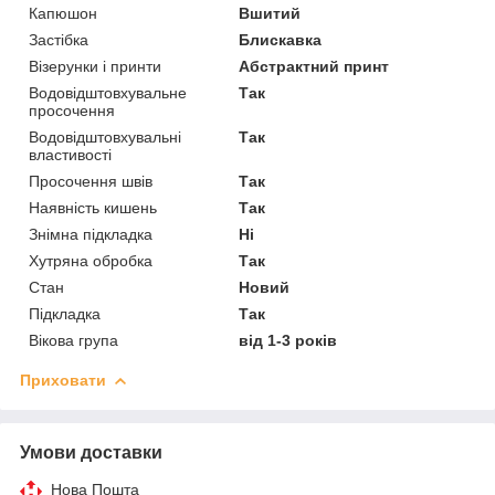
Капюшон
Вшитий
Застібка
Блискавка
Візерунки і принти
Абстрактний принт
Водовідштовхувальне
Так
просочення
Водовідштовхувальні
Так
властивості
Просочення швів
Так
Наявність кишень
Так
Знімна підкладка
Ні
Хутряна обробка
Так
Стан
Новий
Підкладка
Так
Вікова група
від 1-3 років
Приховати
Умови доставки
Нова Пошта