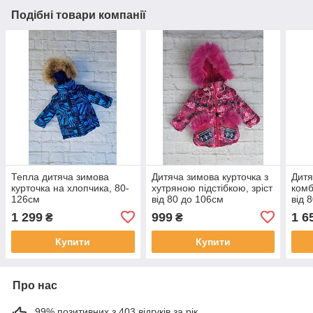
Подібні товари компанії
Тепла дитяча зимова
Дитяча зимова курточка з
Дитя
курточка на хлопчика, 80-
хутряною підстібкою, зріст
комб
126см
від 80 до 106см
від 
1 299
999
1 6
₴
₴
Купити
Купити
Про нас
99% позитивних з 403 відгуків за рік