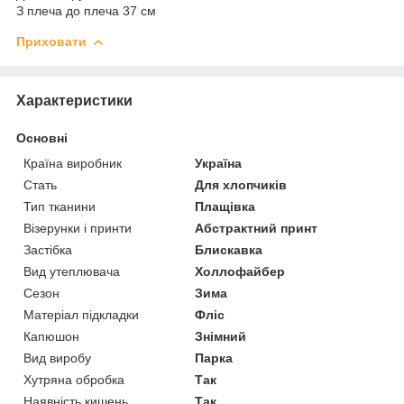
З плеча до плеча 37 см
Приховати
Характеристики
Основні
Країна виробник
Україна
Стать
Для хлопчиків
Тип тканини
Плащівка
Візерунки і принти
Абстрактний принт
Застібка
Блискавка
Вид утеплювача
Холлофайбер
Сезон
Зима
Матеріал підкладки
Фліс
Капюшон
Знімний
Вид виробу
Парка
Хутряна обробка
Так
Наявність кишень
Так