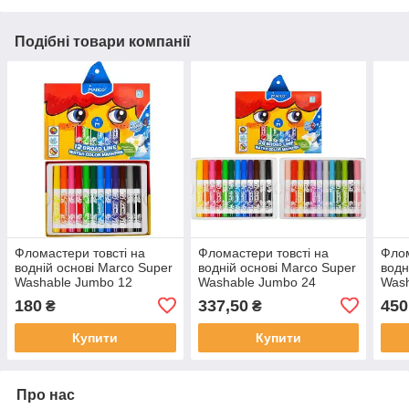
Подібні товари компанії
Фломастери товсті на
Фломастери товсті на
Флом
водній основі Marco Super
водній основі Marco Super
водн
Washable Jumbo 12
Washable Jumbo 24
Wash
кольорів (1632-12CB)
кольорів(1632-24CB)
коль
180
337,50
450
₴
₴
Купити
Купити
Про нас