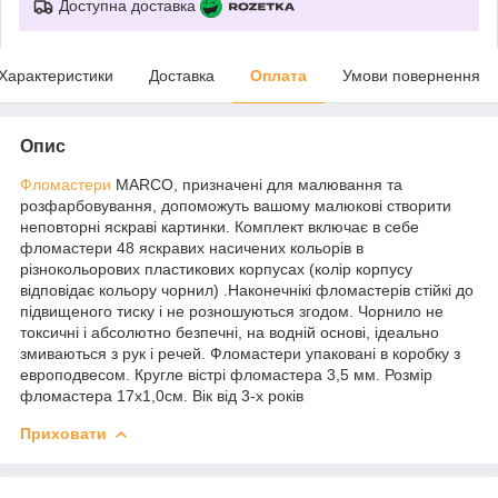
Доступна доставка
Характеристики
Доставка
Оплата
Умови повернення
Опис
Фломастери
MARCO, призначені для малювання та
розфарбовування, допоможуть вашому малюкові створити
неповторні яскраві картинки. Комплект включає в себе
фломастери 48 яскравих насичених кольорів в
різнокольорових пластикових корпусах (колір корпусу
відповідає кольору чорнил) .Наконечнікі фломастерів стійкі до
підвищеного тиску і не розношуються згодом. Чорнило не
токсичні і абсолютно безпечні, на водній основі, ідеально
змиваються з рук і речей. Фломастери упаковані в коробку з
европодвесом. Кругле вістрі фломастера 3,5 мм. Розмір
фломастера 17х1,0см. Вік від 3-х років
Приховати