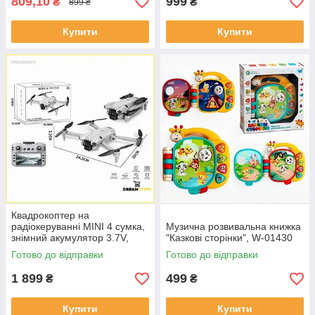
809,10
999
₴
₴
899 ₴
Купити
Купити
Квадрокоптер на
радіокеруванні MINI 4 сумка,
Музична розвивальна книжка
знімний акумулятор 3.7V,
"Казкові сторінки", W-01430
пульт 2.4 GHz з екраном,
Готово до відправки
Готово до відправки
USB, headless, Wi-Fi
1 899
499
₴
₴
Купити
Купити