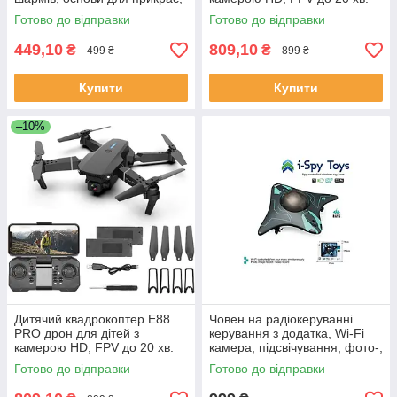
металеві підвіски, 5568-4А
польоту \ кейс
Готово до відправки
Готово до відправки
449,10
809,10
₴
₴
499 ₴
899 ₴
Купити
Купити
–10%
Дитячий квадрокоптер E88
Човен на радіокеруванні
PRO дрон для дітей з
керування з додатка, Wi-Fi
камерою HD, FPV до 20 хв.
камера, підсвічування, фото-,
польоту \ кейс
відеозйомка, вбудованний
Готово до відправки
Готово до відправки
акумулятор