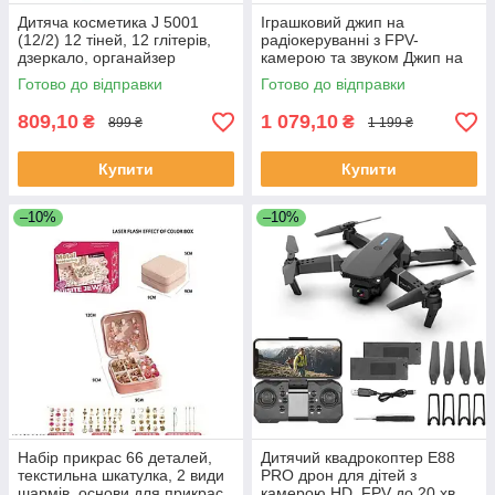
Дитяча косметика J 5001
Іграшковий джип на
(12/2) 12 тіней, 12 глітерів,
радіокеруванні з FPV-
дзеркало, органайзер
камерою та звуком Джип на
ролекових колесах з
Готово до відправки
Готово до відправки
підсвічуванням
809,10
1 079,10
₴
₴
899 ₴
1 199 ₴
Купити
Купити
–10%
–10%
Набір прикрас 66 деталей,
Дитячий квадрокоптер E88
текстильна шкатулка, 2 види
PRO дрон для дітей з
шармів, основи для прикрас,
камерою HD, FPV до 20 хв.