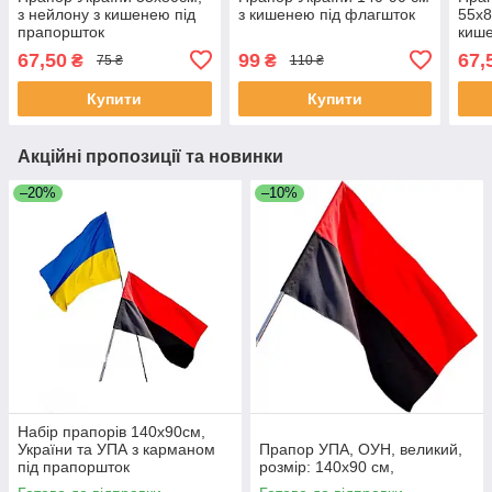
з нейлону з кишенею під
з кишенею під флагшток
55х8
прапоршток
кише
67,50
99
67,
₴
₴
75 ₴
110 ₴
Купити
Купити
Акційні пропозиції та новинки
–20%
–10%
Набір прапорів 140х90см,
України та УПА з карманом
Прапор УПА, ОУН, великий,
під прапоршток
розмір: 140х90 см,