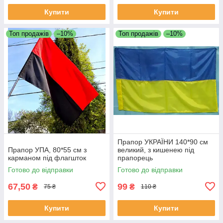
Купити
Купити
Топ продажів
–10%
Топ продажів
–10%
Прапор УКРАЇНИ 140*90 см
Прапор УПА, 80*55 см з
великий, з кишенею під
карманом під флагшток
прапорець
Готово до відправки
Готово до відправки
67,50
99
₴
₴
75 ₴
110 ₴
Купити
Купити