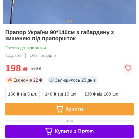
Прапор України 90*140см з габардину з
кишенею під прапоршток
Готово до відправки
Код: габ
Опт і роздріб
198
₴
220 ₴
Економія
22 ₴
Залишилось
25 днів
160 ₴
від 5 шт.
140 ₴
від 10 шт.
130 ₴
від 100 шт.
Купити
або
Купити з