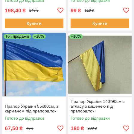
Готово до відправки
Готово до відправки
198,40
99
₴
₴
248 ₴
110 ₴
Купити
Купити
Топ продажів
–10%
–10%
Прапор України 140*90см з
Прапор України 55х80см, з
атласу з кишенею під
карманом під прапоршток
прапоршток
Готово до відправки
Готово до відправки
67,50
180
₴
₴
75 ₴
200 ₴