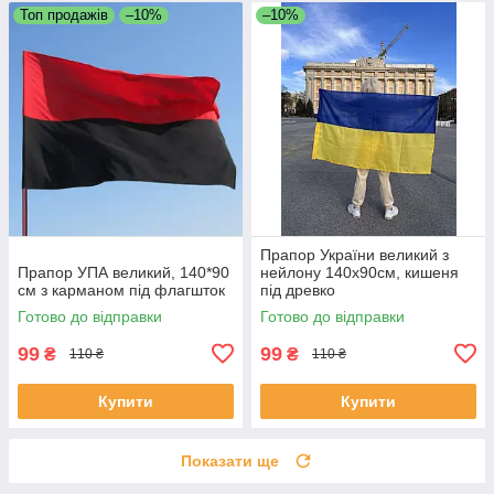
Топ продажів
–10%
–10%
Прапор України великий з
Прапор УПА великий, 140*90
нейлону 140х90см, кишеня
см з карманом під флагшток
під древко
Готово до відправки
Готово до відправки
99
99
₴
₴
110 ₴
110 ₴
Купити
Купити
Показати ще