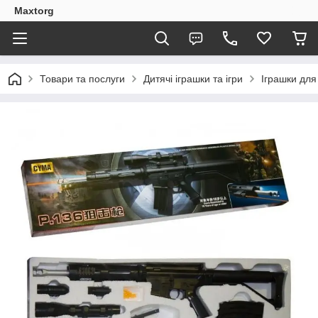
Maxtorg
Товари та послуги
Дитячі іграшки та ігри
Іграшки для