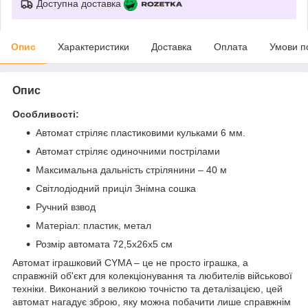
Доступна доставка
Опис
Характеристики
Доставка
Оплата
Умови п
Опис
Особливості:
Автомат стріляє пластиковими кульками 6 мм.
Автомат стріляє одиночними пострілами
Максимальна дальність стрілянини – 40 м
Світлодіодний приціл Знімна сошка
Ручний взвод
Матеріал: пластик, метал
Розмір автомата 72,5х26х5 см
Автомат іграшковий CYMA – це не просто іграшка, а
справжній об'єкт для колекціонування та любителів військової
техніки. Виконаний з великою точністю та деталізацією, цей
автомат нагадує зброю, яку можна побачити лише справжнім