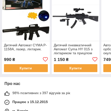
Дитячий Автомат CYMA P-
Дитячий пневматичний
Авто
1158A, лазер, ліхтарик.
Автомат Cyma HY 015 з
орбі
ліхтариком та прицілом
окул
990
1 150
749
₴
₴
Купити
Купити
Про нас
98% позитивних з 397 відгуків за рік
Працює з 15.12.2015
м. Харків