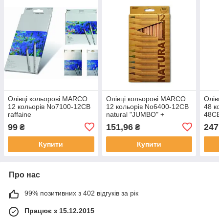
Олівці кольорові MARCO
Олівці кольорові MARCO
Олів
12 кольорів No7100-12CB
12 кольорів No6400-12CB
48 к
raffaine
natural "JUMBO" +
48C
стругачка
99
151,96
247
₴
₴
Купити
Купити
Про нас
99% позитивних з 402 відгуків за рік
Працює з 15.12.2015