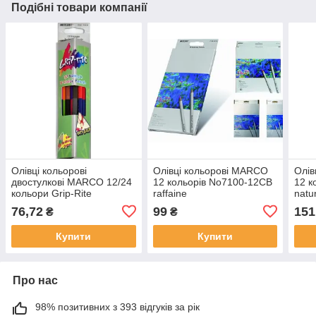
Подібні товари компанії
Олівці кольорові
Олівці кольорові MARCO
Олів
двостулкові MARCO 12/24
12 кольорів No7100-12CB
12 к
кольори Grip-Rite
raffaine
natu
стру
76,72
99
151
₴
₴
Купити
Купити
Про нас
98% позитивних з 393 відгуків за рік