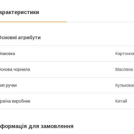
арактеристики
Основні атрибути
паковка
Картонна
снова чорнила
Масляна
ип ручки
Кулькова
раїна виробник
Китай
нформація для замовлення