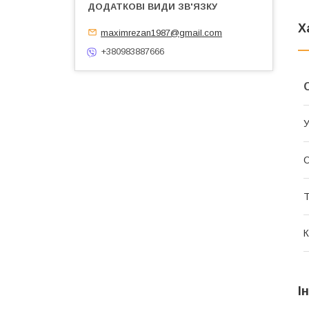
Х
maximrezan1987@gmail.com
+380983887666
У
О
Т
К
І