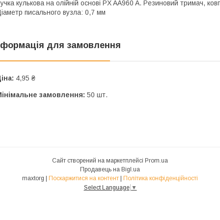
учка кулькова на олійній основі PX AA960 A. Pезиновий тримач, ковп
іаметр писального вузла: 0,7 мм
нформація для замовлення
іна:
4,95 ₴
Мінімальне замовлення:
50 шт.
Сайт створений на маркетплейсі
Prom.ua
Продавець на Bigl.ua
maxtorg |
Поскаржитися на контент
|
Політика конфіденційності
Select Language
▼