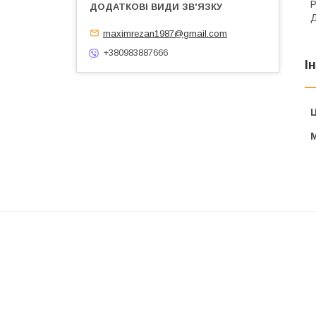
Р
Д
maximrezan1987@gmail.com
+380983887666
І
Ц