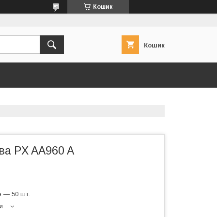
Кошик
Кошик
ва PX AA960 A
 — 50 шт.
и