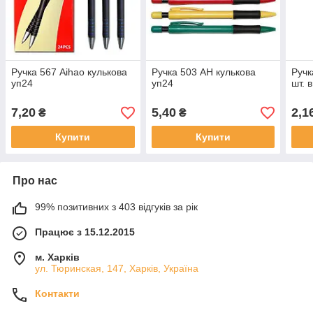
Ручка 567 Aihao кулькова
Ручка 503 AH кулькова
Ручк
уп24
уп24
шт. в
7,20
5,40
2,1
₴
₴
Купити
Купити
Про нас
99% позитивних з 403 відгуків за рік
Працює з 15.12.2015
м. Харків
ул. Тюринская, 147, Харків, Україна
Контакти