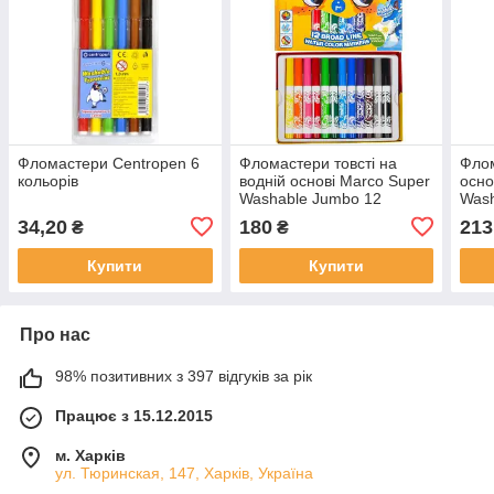
Фломастери Centropen 6
Фломастери товсті на
Флом
кольорів
водній основі Marco Super
осно
Washable Jumbo 12
Wash
кольорів (1632-12CB)
163
34,20
180
213
₴
₴
Купити
Купити
Про нас
98% позитивних з 397 відгуків за рік
Працює з 15.12.2015
м. Харків
ул. Тюринская, 147, Харків, Україна