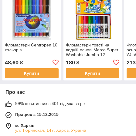
Фломастери Centropen 10
Фломастери товсті на
Флом
кольорів
водній основі Marco Super
осно
Washable Jumbo 12
Wash
кольорів (1632-12CB)
163
48,60
180
213
₴
₴
Купити
Купити
Про нас
99% позитивних з 401 відгука за рік
Працює з 15.12.2015
м. Харків
ул. Тюринская, 147, Харків, Україна