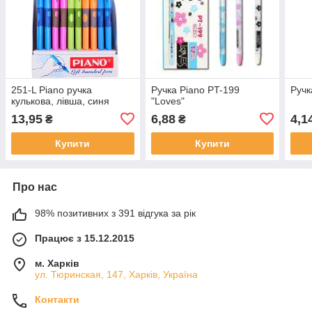
251-L Piano ручка
Ручка Piano PT-199
Ручк
кулькова, лівша, синя
"Loves"
13,95
6,88
4,1
₴
₴
Купити
Купити
Про нас
98% позитивних з 391 відгука за рік
Працює з 15.12.2015
м. Харків
ул. Тюринская, 147, Харків, Україна
Контакти