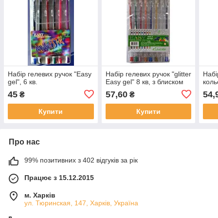
Набір гелевих ручок "Easy
Набір гелевих ручок "glitter
Набі
gel", 6 кв.
Easy gel" 8 кв, з блиском
коль
45
57,60
54,
₴
₴
Купити
Купити
Про нас
99% позитивних з 402 відгуків за рік
Працює з 15.12.2015
м. Харків
ул. Тюринская, 147, Харків, Україна