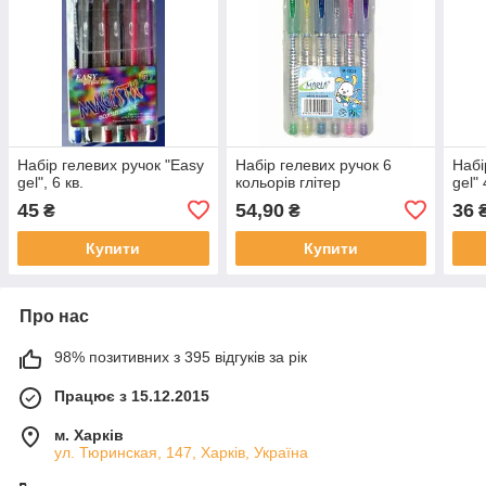
Набір гелевих ручок "Easy
Набір гелевих ручок 6
Набі
gel", 6 кв.
кольорів глітер
gel" 
45
54,90
36
₴
₴
Купити
Купити
Про нас
98% позитивних з 395 відгуків за рік
Працює з 15.12.2015
м. Харків
ул. Тюринская, 147, Харків, Україна