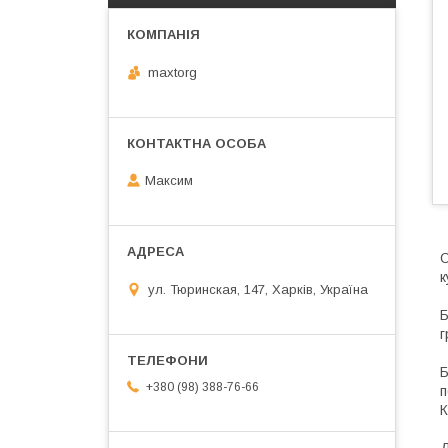
maxtorg
Максим
О
к
ул. Тюринская, 147, Харків, Україна
Б
г
Б
+380 (98) 388-76-66
п
К