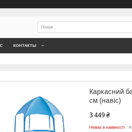
АС
КОНТАКТЫ
Каркасний ба
см (навіс)
3 449 ₴
Немає в наявності
К