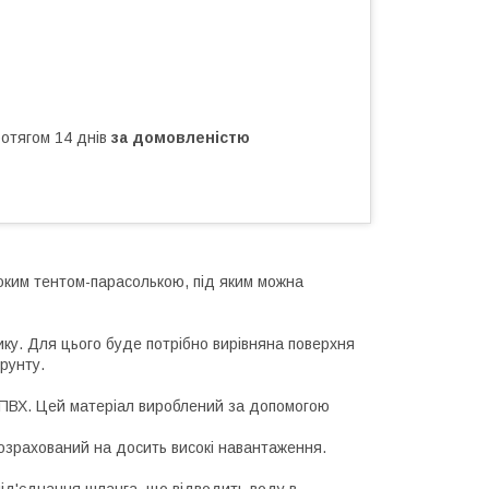
ротягом 14 днів
за домовленістю
соким тентом-парасолькою, під яким можна
ку. Для цього буде потрібно вирівняна поверхня
грунту.
и ПВХ. Цей матеріал вироблений за допомогою
 розрахований на досить високі навантаження.