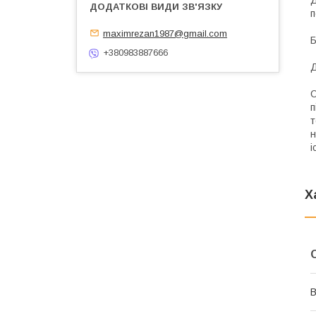
Д
п
maximrezan1987@gmail.com
Б
+380983887666
Д
О
п
т
н
і
Х
В