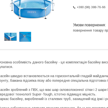
+380 (98) 388-76-66
повернення товару п
сновна особливість даного басейну - це комплектація басейну ви
упатися.
асейн швидко встановлюється на горизонтальній гладкій майданчи
рунту, бажана підсипка піску або попередня спеціальна підготовка 
асейн зроблений з ПВХ, що має шар скловолоконної сітки і 2 шар
ередової технології Super-Tough, істотно підвищує міцність.
аркас басейну, вироблений із сталевих труб, захищений від іржі і