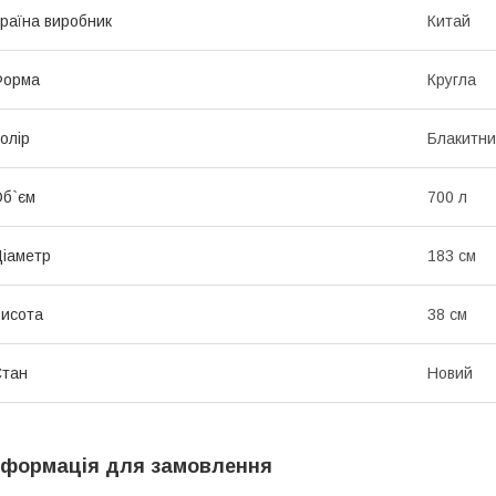
раїна виробник
Китай
Форма
Кругла
олір
Блакитн
б`єм
700 л
іаметр
183 см
исота
38 см
Стан
Новий
нформація для замовлення