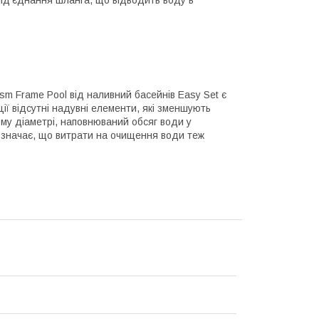
ід'єднання шланга, що відводить воду в
sm Frame Pool від наливний басейнів Easy Set є
кції відсутні надувні елементи, які зменшують
ому діаметрі, наповнюваний обсяг води у
 означає, що витрати на очищення води теж