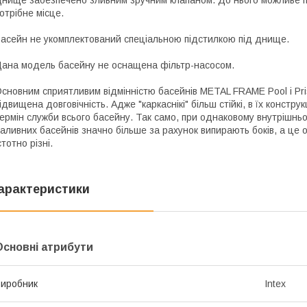
нище забезпечено зливним зручним клапаном. До нього можливе п
отрібне місце.
асейн не укомплектований спеціальною підстилкою під днище.
ана модель басейну не оснащена фільтр-насосом.
сновним сприятливим відмінністю басейнів METAL FRAME Pool і Pri
ідвищена довговічність. Адже "каркаснікі" більш стійкі, в їх констру
ермін служби всього басейну. Так само, при однаковому внутрішнь
аливних басейнів значно більше за рахунок випирають боків, а це
стотно різні.
арактеристики
Основні атрибути
иробник
Intex