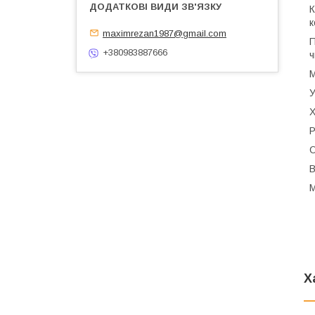
К
к
maximrezan1987@gmail.com
П
+380983887666
ч
М
У
Х
Р
О
В
М
Х