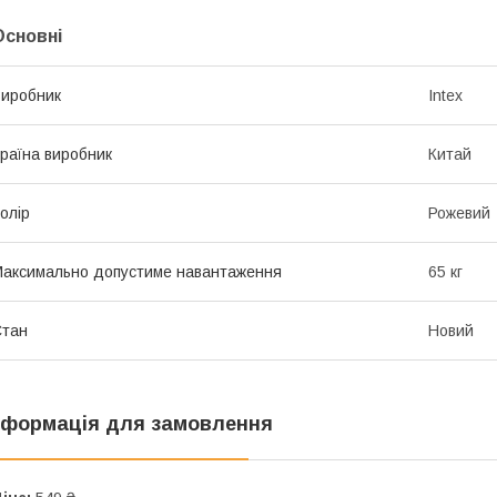
Основні
иробник
Intex
раїна виробник
Китай
олір
Рожевий
аксимально допустиме навантаження
65 кг
Стан
Новий
нформація для замовлення