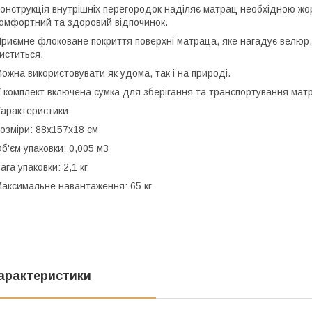
онструкція внутрішніх перегородок наділяє матрац необхідною жор
омфортний та здоровий відпочинок.
риємне флоковане покриття поверхні матраца, яке нагадує велюр, не
иститься.
ожна використовувати як удома, так і на природі.
 комплект включена сумка для зберігання та транспортування матр
арактеристики:
озміри: 88х157х18 см
б'єм упаковки: 0,005 м3
ага упаковки: 2,1 кг
аксимальне навантаження: 65 кг
арактеристики