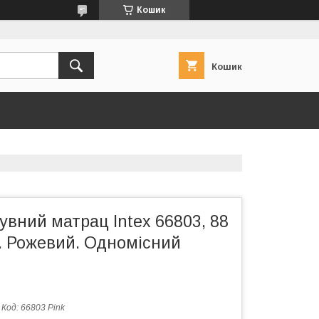
Кошик
Кошик
вний матрац Intex 66803, 88
м. Рожевий. Одномісний
Код:
66803 Pink