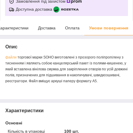
Замовлення під захистом
Доступна доставка
арактеристики
Доставка
Оплата
Умови повернення
Опис
файли
торгової марки SOHO виготовлені з прозорого поліпропілену з
тисненням і являють собою канцелярський пакет із полями-кишенею, у
який вставлена вінілова смужка для закріплення отворів по усій довжині
полів, призначених для підшивання в накопичувачі, швидкозшивачі,
реєстратори. Файл вміщує аркуші паперу формату А5.
Характеристики
Основні
Кількість в упаковці
100 шт.