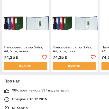
Папка-реєстратор Soho,
Папка-реєстратор Soho,
Папк
А4, 5 см, жовта
А4, 5 см, синя
А4, 
74,25
74,25
74,
₴
₴
Купити
Купити
Про нас
98% позитивних з 397 відгуків за рік
Працює з 15.12.2015
м. Харків