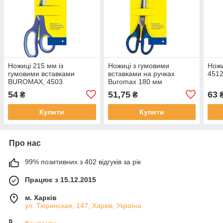
Ножиці 215 мм із
Ножиці з гумовими
Ножи
гумовими вставками
вставками на ручках
451
BUROMAX, 4503
Buromax 180 мм
54
51,75
63
₴
₴
Купити
Купити
Про нас
99% позитивних з 402 відгуків за рік
Працює з 15.12.2015
м. Харків
ул. Тюринская, 147, Харків, Україна