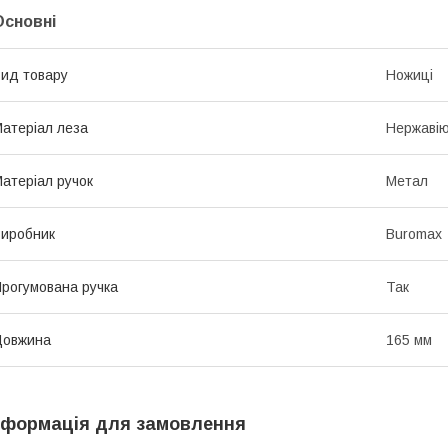
Основні
ид товару
Ножиці
атеріал леза
Нержавію
атеріал ручок
Метал
иробник
Buromax
рогумована ручка
Так
Довжина
165 мм
нформація для замовлення