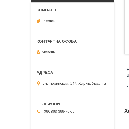
maxtorg
Максим
Н
В
-
ул. Тюринская, 147, Харків, Україна
-
-
Х
+380 (98) 388-76-66