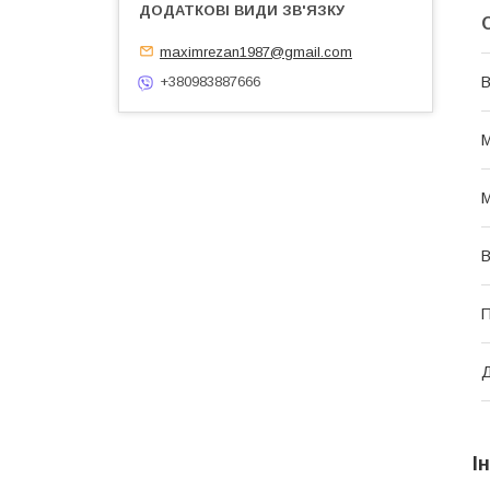
maximrezan1987@gmail.com
+380983887666
В
М
М
В
П
І