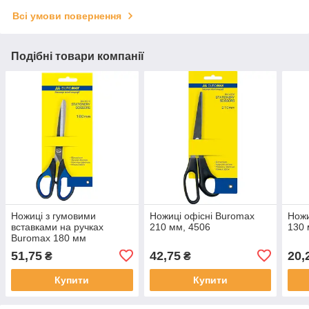
Всі умови повернення
Подібні товари компанії
Ножиці з гумовими
Ножиці офісні Buromax
Ножи
вставками на ручках
210 мм, 4506
130
Buromax 180 мм
51,75
42,75
20,
₴
₴
Купити
Купити