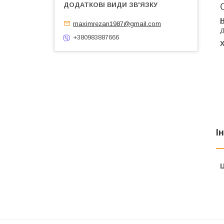
maximrezan1987@gmail.com
д
+380983887666
І
Ц