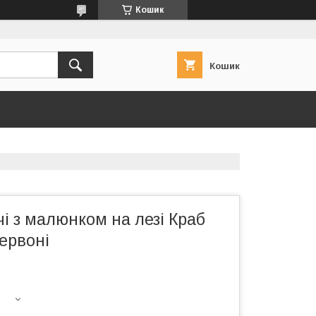
Кошик
Кошик
і з малюнком на лезі Краб
червоні