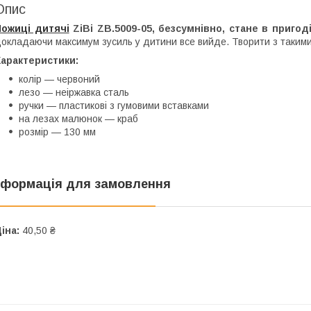
Опис
Ножиці дитячі
ZiBi ZB.5009-05, безсумнівно, стане в пригод
окладаючи максимум зусиль у дитини все вийде. Творити з таки
Характеристики:
колір — червоний
лезо — неіржавка сталь
ручки — пластикові з гумовими вставками
на лезах малюнок — краб
розмір — 130 мм
нформація для замовлення
іна:
40,50 ₴