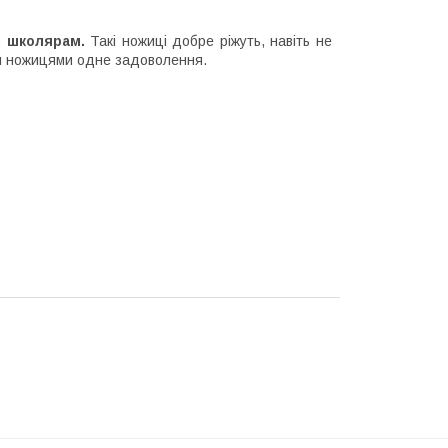
і школярам.
Такі ножиці добре ріжуть, навіть не
ми ножицями одне задоволення.