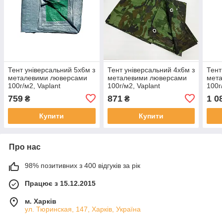
Тент універсальний 5х6м з
Тент універсальний 4х6м з
Тент
металевими люверсами
металевими люверсами
мет
100г/м2, Vaplant
100г/м2, Vaplant
100г
759
871
1 0
₴
₴
Купити
Купити
Про нас
98% позитивних з 400 відгуків за рік
Працює з 15.12.2015
м. Харків
ул. Тюринская, 147, Харків, Україна