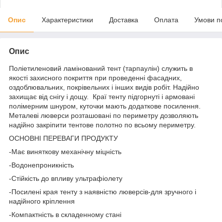
Опис
Характеристики
Доставка
Оплата
Умови п
Опис
Поліетиленовий ламінований тент (тарпаулін) служить в
якості захисного покриття при проведенні фасадних,
оздоблювальних, покрівельних і інших видів робіт. Надійно
захищає від снігу і дощу. Краї тенту підгорнуті і армовані
полімерним шнуром, куточки мають додаткове посилення.
Металеві люверси розташовані по периметру дозволяють
надійно закріпити тентове полотно по всьому периметру.
ОСНОВНІ ПЕРЕВАГИ ПРОДУКТУ
-Має виняткову механічну міцність
-Водонепроникність
-Стійкість до впливу ультрафіолету
-Посилені края тенту з наявністю люверсів-для зручного і
надійного кріплення
-Компактність в складенному стані