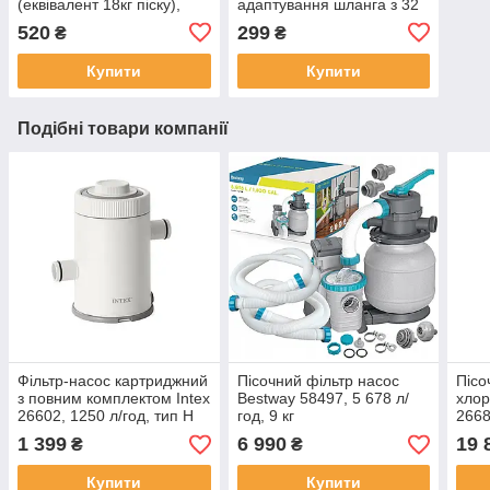
(еквівалент 18кг піску),
адаптування шланга з 32
Intex 29045
мм→38 мм, комплект 2
520
299
₴
₴
шт.
Купити
Купити
Подібні товари компанії
Фільтр-насос картриджний
Пісочний фільтр насос
Пісо
з повним комплектом Intex
Bestway 58497, 5 678 л/
хлор
26602, 1250 л/год, тип Н
год, 9 кг
2668
хлор 
1 399
6 990
19 
₴
₴
Купити
Купити