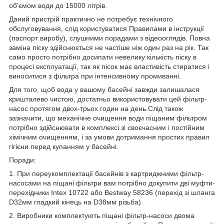
об'ємом води до 15000 літрів.
Даний пристрій практично не потребує технічного
обслуговування, слід користуватися Правилами в інструкції
(паспорт виробу), слушними порадами з відеооглядів. Повна
заміна піску здійснюється не частіше ніж один раз на рік. Так
само просто потрібно досипати невелику кількість піску в
процесі експлуатації, так як пісок має властивість стиратися і
виноситися з фільтра при інтенсивному промиванні.
Для того, щоб вода у вашому басейні завжди залишалася
кришталево чистою, достатньо використовувати цей фільтр-
насос протягом двох-трьох годин на день.Слід також
зазначити, що механічне очищення води піщаним фільтром
потрібно здійснювати в комплексі зі своєчасним і постійним
хімічним очищенням, і за умови дотримання простих правил
гігієни перед купанням у басейні.
Поради:
1. При переукомплектації басейнів з картриджними фільтр-
насосами на піщані фільтри вам потрібно докупити дві муфти-
перехідники Intex 10722 або Bestway 58236 (перехід зі шланга
D32мм гладкий кінець на D38мм різьба).
2. Виробники комплектують піщані фільтр-насоси двома