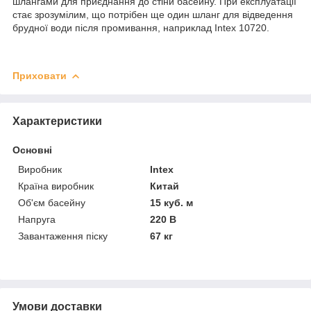
шлангами для приєднання до стіни басейну. При експлуатації
стає зрозумілим, що потрібен ще один шланг для відведення
брудної води після промивання, наприклад Intex 10720.
Приховати
Характеристики
Основні
Виробник
Intex
Країна виробник
Китай
Об'єм басейну
15 куб. м
Напруга
220 В
Завантаження піску
67 кг
Умови доставки