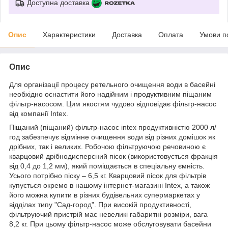
Доступна доставка
Опис
Характеристики
Доставка
Оплата
Умови п
Опис
Для організації процесу ретельного очищення води в басейні
необхідно оснастити його надійним і продуктивним піщаним
фільтр-насосом. Цим якостям чудово відповідає фільтр-насос
від компанії Intex.
Піщаний (піщаний) фільтр-насос intex продуктивністю 2000 л/
год забезпечує відмінне очищення води від різних домішок як
дрібних, так і великих. Робочою фільтруючою речовиною є
кварцовий дрібнодисперсний пісок (використовується фракція
від 0,4 до 1,2 мм), який поміщається в спеціальну ємність.
Усього потрібно піску – 6,5 кг. Кварцовий пісок для фільтрів
купується окремо в нашому інтернет-магазині Intex, а також
його можна купити в різних будівельних супермаркетах у
відділах типу "Сад-город". При високій продуктивності,
фільтруючий пристрій має невеликі габаритні розміри, вага
8,2 кг. При цьому фільтр-насос може обслуговувати басейни