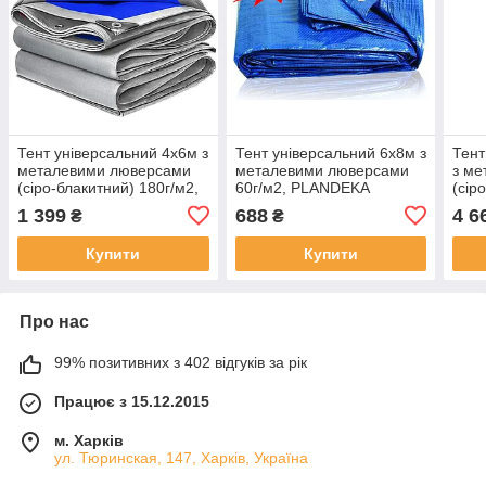
Тент універсальний 4х6м з
Тент універсальний 6х8м з
Тент
металевими люверсами
металевими люверсами
з м
(сіро-блакитний) 180г/м2,
60г/м2, PLANDEKA
(сір
Vaplant
Vapl
1 399
688
4 6
₴
₴
Купити
Купити
Про нас
99% позитивних з 402 відгуків за рік
Працює з 15.12.2015
м. Харків
ул. Тюринская, 147, Харків, Україна