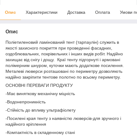
Опис
Характеристики
Доставка
Оплата
Умови п
Опис
Поліетиленовий ламінований тент (тарпаулін) служить в
якості захисного покриття при проведенні фасадних,
оздоблювальних, покрівельних і інших видів робіт. Надійно
захищає від снігу і дощу. Краї тенту підгорнуті і армовані
полімерним шнуром, куточки мають додаткове посилення.
Металеві люверси розташовані по периметру дозволяють
надійно закріпити тентове полотно по всьому периметру.
ОСНОВНІ ПЕРЕВАГИ ПРОДУКТУ
-Має виняткову механічну міцність
-Водонепроникність
-Стійкість до впливу ультрафіолету
-Посилені края тенту з наявністю люверсів-для зручного і
надійного кріплення
-Компактність в складенному стані