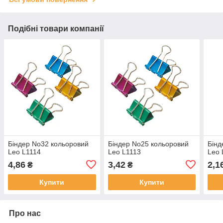
Подібні товари компанії
Біндер No32 кольоровий
Біндер No25 кольоровий
Бінд
Leo L1114
Leo L1113
Leo 
4,86
3,42
2,1
₴
₴
Купити
Купити
Про нас