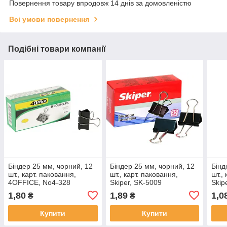
Повернення товару впродовж 14 днів за домовленістю
Всі умови повернення
Подібні товари компанії
Біндер 25 мм, чорний, 12
Біндер 25 мм, чорний, 12
Бінд
шт., карт. паковання,
шт., карт. паковання,
шт.,
4OFFICE, No4-328
Skiper, SK-5009
Skip
1,80
1,89
1,0
₴
₴
Купити
Купити