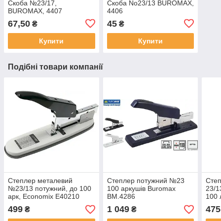
Скоба №23/17,
Скоба No23/13 BUROMAX,
BUROMAX, 4407
4406
67,50
45
₴
₴
Купити
Купити
Подібні товари компанії
Степлер металевий
Степлер потужний №23
Степ
№23/13 потужний, до 100
100 аркушів Buromax
23/1
арк, Economix E40210
BM.4286
100 
499
1 049
475
₴
₴