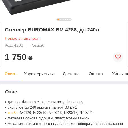
Степлер BUROMAX BM 4288, до 240л
Немає в наявності
Код: 4288
Роздріб
1 750
₴
Опис
Характеристики
Доставка
Оплата
Умови п
Опис
• для настільного скріплення аркушів паперу
• скріплює до 240 аркушів паперу 80 г/м2
•
скоба
: №23/8, №23/10, №23/13, №23/17, №23/24
• металева основа підошви, пластиковий важіль
• механізм автоматичного подавання контейнера для завантаження