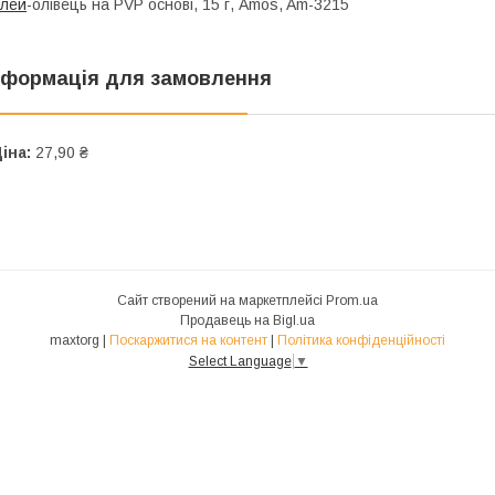
лей
-олівець на PVP основі, 15 г, Amos, Am-3215
нформація для замовлення
іна:
27,90 ₴
Сайт створений на маркетплейсі
Prom.ua
Продавець на Bigl.ua
maxtorg |
Поскаржитися на контент
|
Політика конфіденційності
Select Language
▼