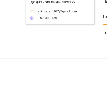
К
maximrezan1987@gmail.com
І
+380983887666
Ц