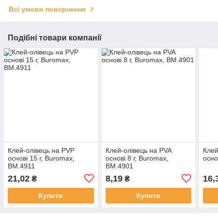
Всі умови повернення
Подібні товари компанії
Клей-олівець на PVP
Клей-олівець на PVA
Клей
основі 15 г, Buromax,
основі 8 г, Buromax,
осно
BM.4911
BM.4901
21,02
8,19
16,
₴
₴
Купити
Купити