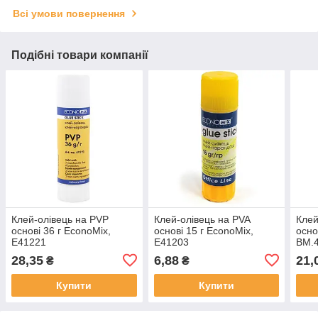
Всі умови повернення
Подібні товари компанії
Клей-олівець на PVP
Клей-олівець на PVA
Клей
основі 36 г EconoMix,
основі 15 г EconoMix,
осно
Е41221
E41203
BM.
28,35
6,88
21,
₴
₴
Купити
Купити