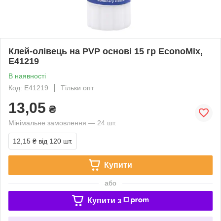
Клей-олівець на PVP основі 15 гр EconoMix,
Е41219
В наявності
Код: Е41219
Тільки опт
13,05
₴
Мінімальне замовлення — 24 шт.
12,15 ₴
від 120 шт.
Купити
або
Купити з