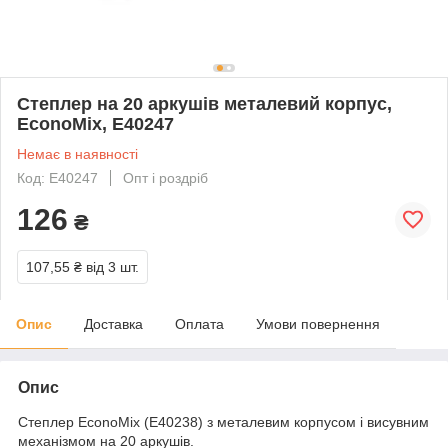
Степлер на 20 аркушів металевий корпус,
EconoMix, Е40247
Немає в наявності
Код: Е40247
Опт і роздріб
126
₴
107,55 ₴
від 3 шт.
Опис
Доставка
Оплата
Умови повернення
Опис
Степлер
EconoMix (Е40238)
з металевим корпусом і висувним
механізмом
на 20 аркушів.