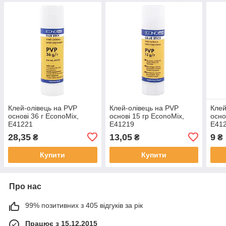
Клей-олівець на PVP
Клей-олівець на PVP
Клей
основі 36 г EconoMix,
основі 15 гр EconoMix,
осно
Е41221
Е41219
Е41
28,35
13,05
9
₴
₴
₴
Купити
Купити
Про нас
99% позитивних з 405 відгуків за рік
Працює з 15.12.2015