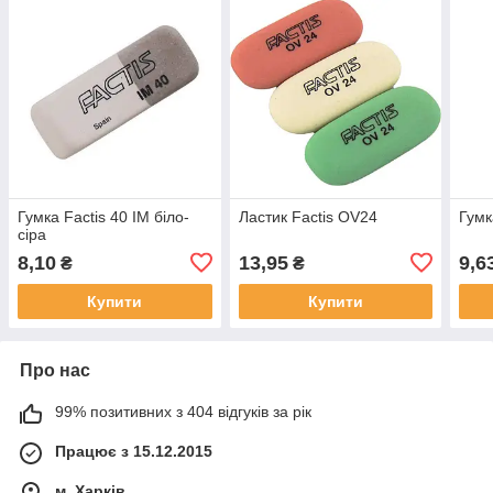
Гумка Factis 40 IM біло-
Ластик Factis OV24
Гумк
сіра
8,10
13,95
9,6
₴
₴
Купити
Купити
Про нас
99% позитивних з 404 відгуків за рік
Працює з 15.12.2015
м. Харків