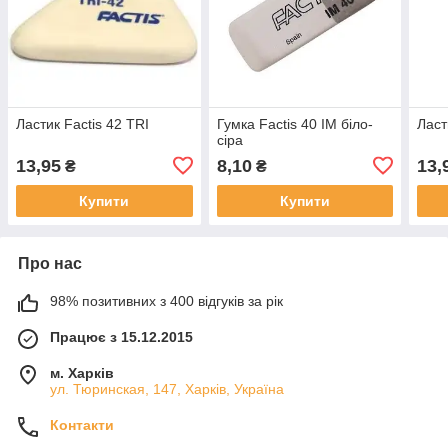
Ластик Factis 42 TRI
Гумка Factis 40 IM біло-
Ласт
сіра
13,95
8,10
13,
₴
₴
Купити
Купити
Про нас
98% позитивних з 400 відгуків за рік
Працює з 15.12.2015
м. Харків
ул. Тюринская, 147, Харків, Україна
Контакти