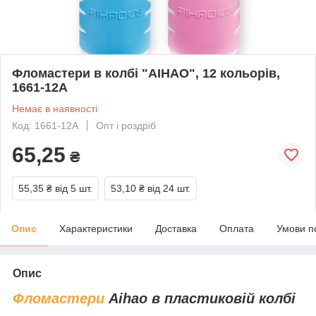
Фломастери в колбі "AIHAO", 12 кольорів,
1661-12А
Немає в наявності
Код: 1661-12А
Опт і роздріб
65,25
₴
55,35 ₴
від 5 шт.
53,10 ₴
від 24 шт.
Опис
Характеристики
Доставка
Оплата
Умови п
Опис
Фломастери
Aihao в пластиковій колбі