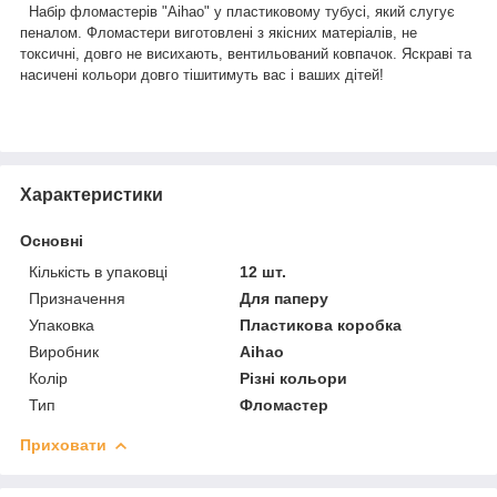
Набір фломастерів "Aihao" у пластиковому тубусі, який слугує
пеналом. Фломастери виготовлені з якісних матеріалів, не
токсичні, довго не висихають, вентильований ковпачок. Яскраві та
насичені кольори довго тішитимуть вас і ваших дітей!
Характеристики
Основні
Кількість в упаковці
12 шт.
Призначення
Для паперу
Упаковка
Пластикова коробка
Виробник
Aihao
Колір
Різні кольори
Тип
Фломастер
Приховати