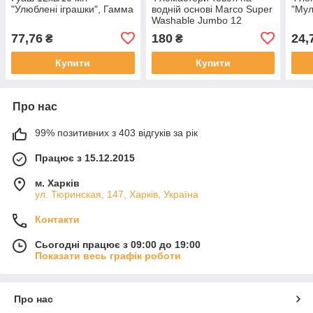
"Улюблені іграшки", Гамма
водній основі Marco Super
"Мул
Washable Jumbo 12
кольорів (1632-12CB)
77,76
180
24,
₴
₴
Купити
Купити
Про нас
99% позитивних з 403 відгуків за рік
Працює з 15.12.2015
м. Харків
ул. Тюринская, 147, Харків, Україна
Контакти
Сьогодні працює з 09:00 до 19:00
Показати весь графік роботи
Про нас