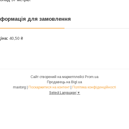
нформація для замовлення
іна:
40,50 ₴
Сайт створений на маркетплейсі
Prom.ua
Продавець на Bigl.ua
maxtorg |
Поскаржитися на контент
|
Політика конфіденційності
Select Language
▼