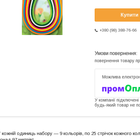
Купити
+380 (98) 388-76-66
повернення товару п
У компанії підключені
будь-який товар не п
 кожній одиниць набору — 9 кольорів, по 25 стрічок кожного ко
онад 97 метрів!