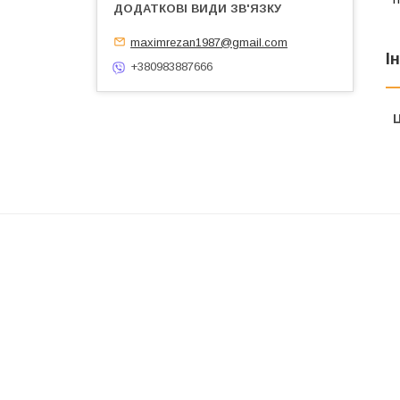
maximrezan1987@gmail.com
І
+380983887666
Ц