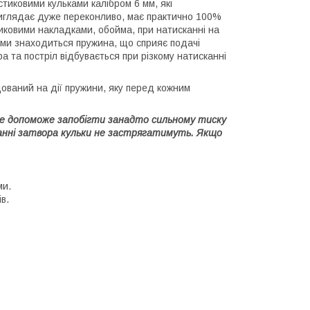
стиковими кульками калібром 6 мм, які
виглядає дуже переконливо, має практично 100%
тиковими накладками, обойма, при натисканні на
ойми знаходиться пружина, що сприяє подачі
 та постріл відбувається при різкому натисканні
дований на дії пружини, яку перед кожним
Це допоможе запобігти занадто сильному тиску
уванні затвора кульки не застрягатимуть. Якщо
ми.
в.