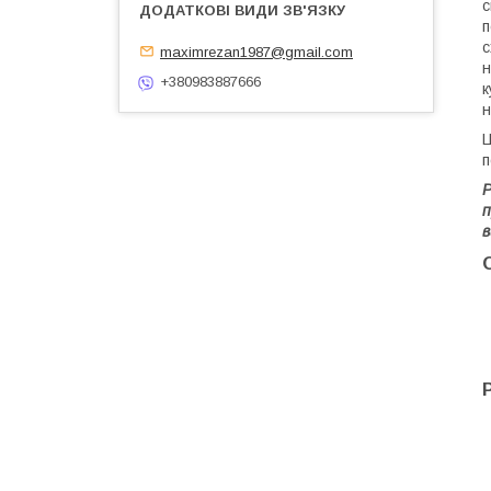
с
п
с
maximrezan1987@gmail.com
н
+380983887666
к
н
Ц
п
Р
п
в