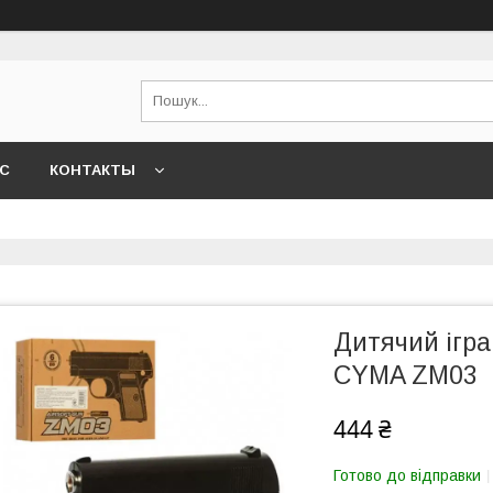
АС
КОНТАКТЫ
Дитячий ігр
CYMA ZM03
444 ₴
Готово до відправки