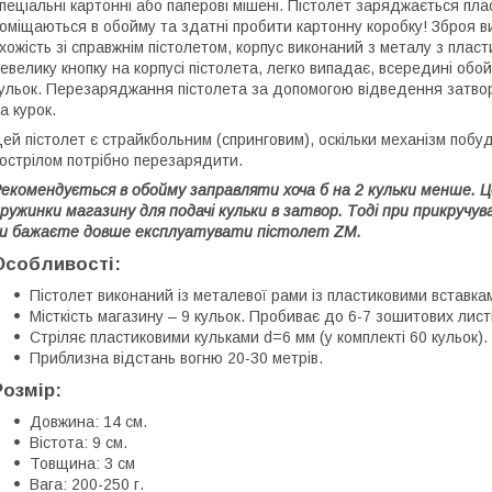
пеціальні картонні або паперові мішені. Пістолет заряджається пла
оміщаються в обойму та здатні пробити картонну коробку! Зброя 
хожість зі справжнім пістолетом, корпус виконаний з металу з плас
евелику кнопку на корпусі пістолета, легко випадає, всередині об
ульок. Перезаряджання пістолета за допомогою відведення затвора
а курок.
ей пістолет є страйкбольним (спринговим), оскільки механізм побу
острілом потрібно перезарядити.
екомендується в обойму заправляти хоча б на 2 кульки менше. 
ружинки магазину для подачі кульки в затвор. Тоді при прикруч
и бажаєте довше експлуатувати пістолет ZM.
Особливості:
Пістолет виконаний із металевої рами із пластиковими вставка
Місткість магазину – 9 кульок. Пробиває до 6-7 зошитових листі
Стріляє пластиковими кульками d=6 мм (у комплекті 60 кульок).
Приблизна відстань вогню 20-30 метрів.
Розмір:
Довжина: 14 см.
Вістота: 9 см.
Товщина: 3 см
Вага: 200-250 г.