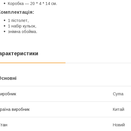
Коробка — 20 * 4 * 14 см.
Комплектація:
1 пістолет,
1 набір кульок,
знімна обойма.
арактеристики
Основні
иробник
Cyma
раїна виробник
Китай
Стан
Новий