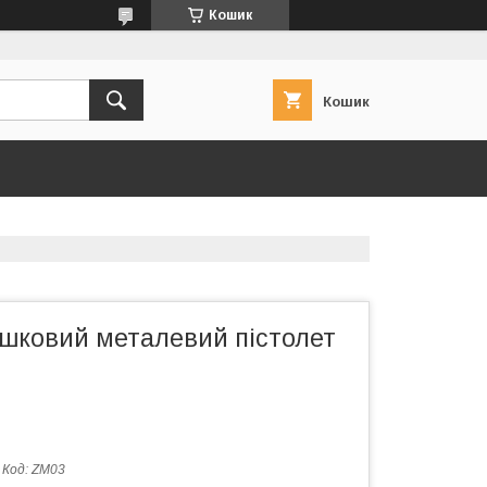
Кошик
Кошик
ашковий металевий пістолет
Код:
ZM03