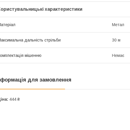
Користувальницькі характеристики
атеріал
Метал
аксимальна дальність стрільби
30 м
омплектація мішенню
Немає
нформація для замовлення
іна:
444 ₴