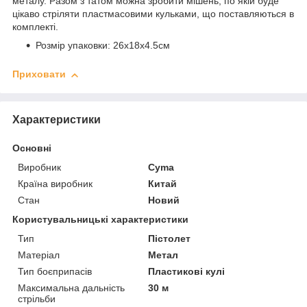
металу. Разом з татом можна зробити мішень, по якій буде
цікаво стріляти пластмасовими кульками, що поставляються в
комплекті.
Розмір упаковки: 26х18x4.5см
Приховати
Характеристики
Основні
Виробник
Cyma
Країна виробник
Китай
Стан
Новий
Користувальницькі характеристики
Тип
Пістолет
Матеріал
Метал
Тип боєприпасів
Пластикові кулі
Максимальна дальність
30 м
стрільби