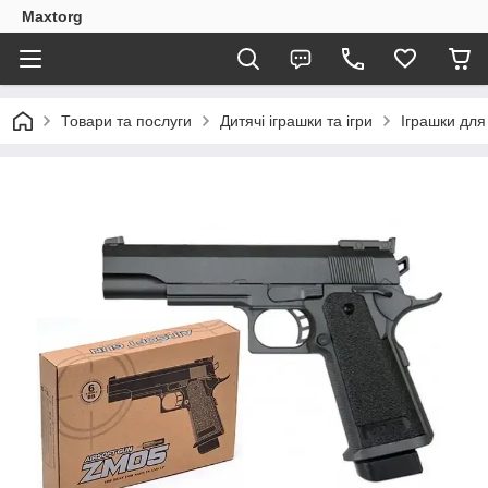
Maxtorg
Товари та послуги
Дитячі іграшки та ігри
Іграшки для