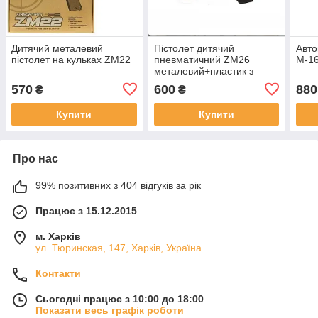
Дитячий металевий
Пістолет дитячий
Авто
пістолет на кульках ZM22
пневматичний ZM26
M-1
металевий+пластик з
кульками
570
600
880
₴
₴
Купити
Купити
Про нас
99% позитивних з 404 відгуків за рік
Працює з 15.12.2015
м. Харків
ул. Тюринская, 147, Харків, Україна
Контакти
Сьогодні працює з 10:00 до 18:00
Показати весь графік роботи