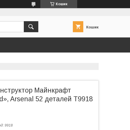
Кошик
Кошик
онструктор Майнкрафт
d», Arsenal 52 деталей T9918
од:
9918