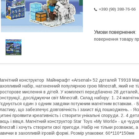
+380 (98) 388-76-66
повернення товару п
агнітний конструктор Майнкрафт «Arsenal» 52 деталей T9918 Магн
ахопливий набір, натхненний популярною грою Minecraft, який не тіл
росторове мислення в дітей. У комплекті передбачено 28 деталей, 
онструкції, досліджуючи світ Minecraft. Склад набору: 1. 24 магнітни
'єднується один з одним завдяки потужним магнітним вставкам. - Б
ластику, що забезпечує довговічність і захист від пошкоджень. - Яс
итині проявити креативність і створити унікальні споруди. 2. 4 дет
аєць і вівця. Магнітний конструктор Star Toys «My World» - це чуд
inecraft і хочуть створити свої пригоди. Набір не тільки розважає,
авички в захопливій ігровій формі. Розмір упаковки: 60*110*150мм