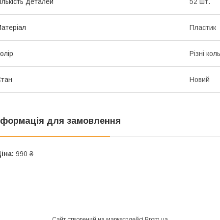
ількість деталей
52 шт.
атеріал
Пластик
олір
Різні кол
Стан
Новий
нформація для замовлення
іна:
990 ₴
Сайт створений на маркетплейсі
Prom.ua