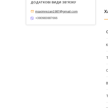
Х
maximrezan1987@gmail.com
+380983887666
К
Т
С
В
Т