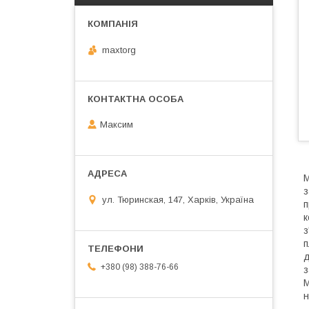
maxtorg
Максим
М
з
ул. Тюринская, 147, Харків, Україна
п
к
з
п
д
+380 (98) 388-76-66
з
M
н