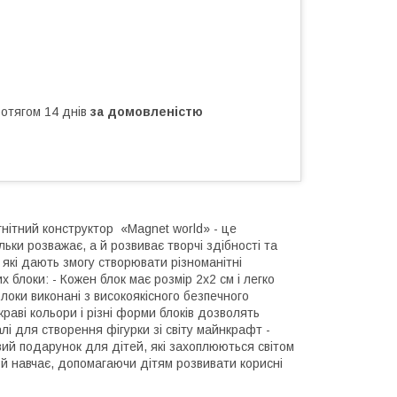
ротягом 14 днів
за домовленістю
ітний конструктор «Magnet world» - це
ьки розважає, а й розвиває творчі здібності та
які дають змогу створювати різноманітні
х блоки: - Кожен блок має розмір 2x2 см і легко
локи виконані з високоякісного безпечного
краві кольори і різні форми блоків дозволять
алі для створення фігурки зі світу майнкрафт -
овий подарунок для дітей, які захоплюються світом
 а й навчає, допомагаючи дітям розвивати корисні