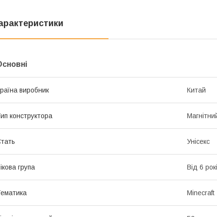
арактеристики
Основні
раїна виробник
Китай
ип конструктора
Магнітни
тать
Унісекс
ікова група
Від 6 рок
ематика
Minecraft