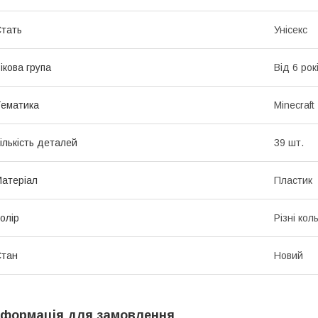
тать
Унісекс
ікова група
Від 6 рок
ематика
Minecraft
ількість деталей
39 шт.
атеріал
Пластик
олір
Різні кол
Стан
Новий
нформація для замовлення