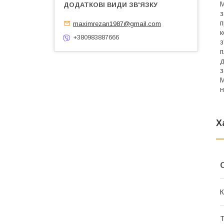
М
з
п
maximrezan1987@gmail.com
к
+380983887666
з
п
д
з
M
н
Х
К
Т