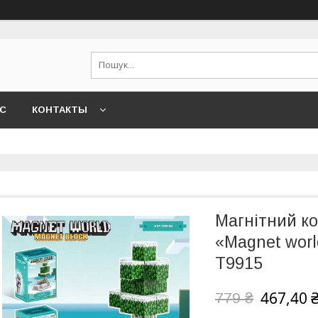
АС
КОНТАКТЫ
Магнітний к
«Magnet worl
T9915
467,40 
779 ₴