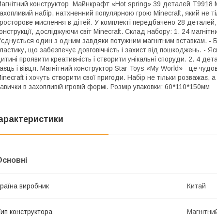
агнітний конструктор Майнкрафт «Hot spring» 39 деталей T9918 М
ахопливий набір, натхненний популярною грою Minecraft, який не тіл
росторове мислення в дітей. У комплекті передбачено 28 деталей, 
онструкції, досліджуючи світ Minecraft. Склад набору: 1. 24 магнітни
'єднується один з одним завдяки потужним магнітним вставкам. - Б
ластику, що забезпечує довговічність і захист від пошкоджень. - Яс
итині проявити креативність і створити унікальні споруди. 2. 4 дет
аєць і вівця. Магнітний конструктор Star Toys «My World» - це чуд
inecraft і хочуть створити свої пригоди. Набір не тільки розважає,
авички в захопливій ігровій формі. Розмір упаковки: 60*110*150мм
арактеристики
Основні
раїна виробник
Китай
ип конструктора
Магнітни