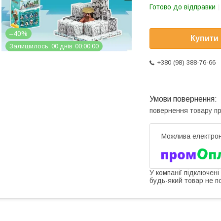
Готово до відправки
–40%
Купити
Залишилось
0
0
днів
0
0
0
0
0
0
+380 (98) 388-76-66
повернення товару п
У компанії підключені
будь-який товар не п