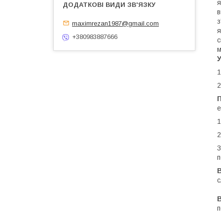
я
в
з
maximrezan1987@gmail.com
я
+380983887666
с
м
1
2
П
е
1
2
3
п
с
п