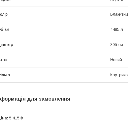
олір
Блакитн
б`єм
4485 л
іаметр
305 см
Стан
Новий
ільтр
Картрид
нформація для замовлення
іна:
5 415 ₴