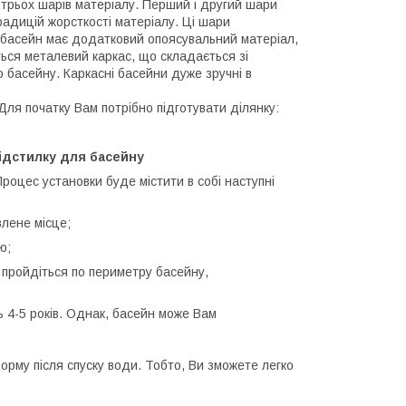
 трьох шарів матеріалу. Перший і другий шари
радицій жорсткості матеріалу. Ці шари
басейн має додатковий опоясувальний матеріал,
ться металевий каркас, що складається зі
о басейну. Каркасні басейни дуже зручні в
Для початку Вам потрібно підготувати ділянку:
ідстилку для басейну
роцес установки буде містити в собі наступні
влене місце;
ю;
 пройдіться по периметру басейну,
ь 4-5 років. Однак, басейн може Вам
рму після спуску води. Тобто, Ви зможете легко