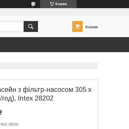
Кошик
Кошик
сейн з фільтр-насосом 305 x
/год), Intex 28202
₴
Код:
28202