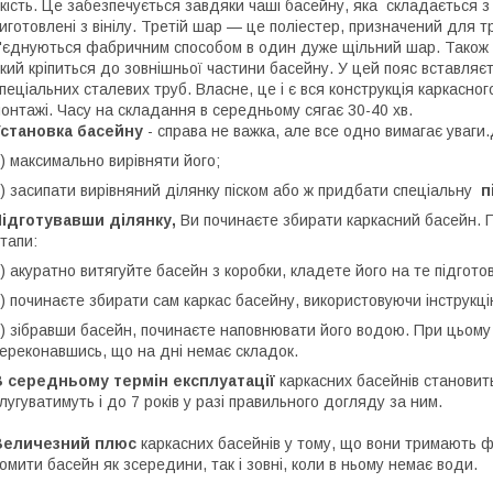
кість. Це забезпечується завдяки чаші басейну, яка складається з
иготовлені з вінілу. Третій шар — це поліестер, призначений для т
'єднуються фабричним способом в один дуже щільний шар. Також 
кий кріпиться до зовнішньої частини басейну. У цей пояс вставляє
пеціальних сталевих труб. Власне, це і є вся конструкція каркасног
онтажі. Часу на складання в середньому сягає 30-40 хв.
Установка басейну
- справа не важка, але все одно вимагає уваги.
) максимально вирівняти його;
) засипати вирівняний ділянку піском або ж придбати спеціальну
п
ідготувавши ділянку,
Ви починаєте збирати каркасний басейн. П
тапи:
) акуратно витягуйте басейн з коробки, кладете його на те підгото
) починаєте збирати сам каркас басейну, використовуючи інструкці
) зібравши басейн, починаєте наповнювати його водою. При цьому
ереконавшись, що на дні немає складок.
В середньому термін експлуатації
каркасних басейнів становит
лугуватимуть і до 7 років у разі правильного догляду за ним.
Величезний плюс
каркасних басейнів у тому, що вони тримають фо
омити басейн як зсередини, так і зовні, коли в ньому немає води.