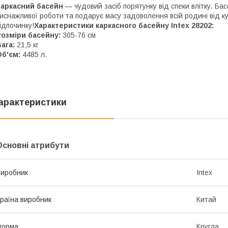
Каркасний басейн
— чудовий засіб порятунку від спеки влітку. Ба
иснажливої роботи та подарує масу задоволення всій родині від ку
ідпочинку!
Характеристики каркасного басейну Intex 28202:
озміри басейну:
305-76 см
ага:
21,5 кг
Об'єм:
4485 л.
арактеристики
Основні атрибути
иробник
Intex
раїна виробник
Китай
Форма
Кругла