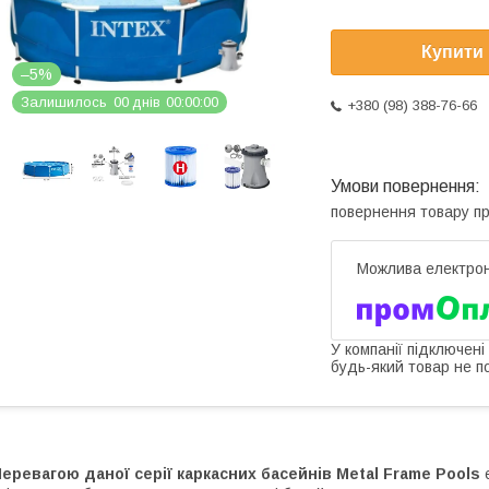
Купити
–5%
Залишилось
0
0
днів
0
0
0
0
0
0
+380 (98) 388-76-66
повернення товару п
У компанії підключені
будь-який товар не п
еревагою даної серії каркасних басейнів Metal Frame Pools
є